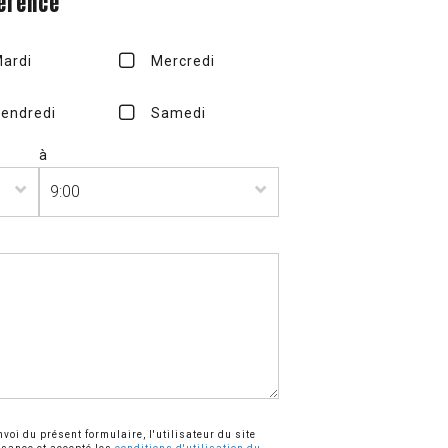
férence
ardi
Mercredi
endredi
Samedi
à
voi du présent formulaire, l'utilisateur du site