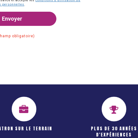
ssance et accepté les
conditions d'utilisation du
es personnelles
.
Envoyer
champ obligatoire)
ATRON SUR LE TERRAIN
PLUS DE 30 ANNÉES
D'EXPÉRIENCES