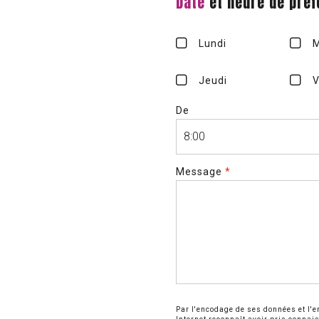
Date
et heure de pré
Lundi
M
Jeudi
V
De
Message
*
Par l'encodage de ses données et l'en