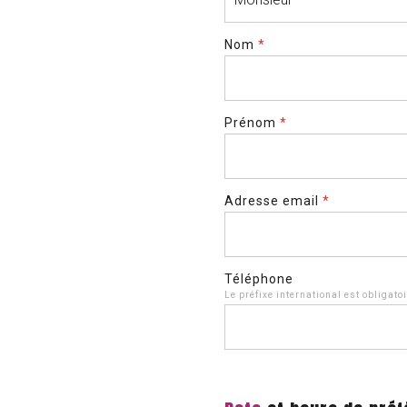
Nom
*
Prénom
*
Adresse email
*
Téléphone
Le préfixe international est obligato