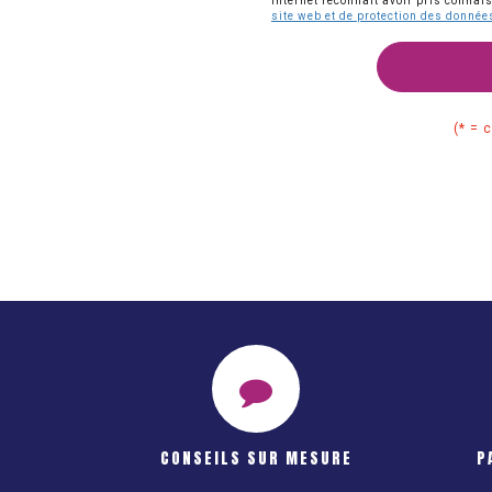
Internet reconnaît avoir pris connai
site web et de protection des donné
(* = 
CONSEILS SUR MESURE
P