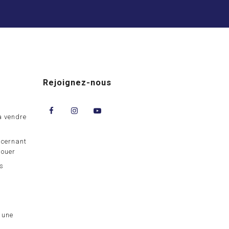
Rejoignez-nous
à vendre
ncernant
louer
us
 une